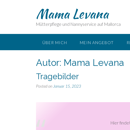
Skip
Mama Levana
to
content
Mütterpflege und Nannyservice auf Mallorca
ÜBER MICH
MEIN ANGEBOT
R
Autor:
Mama Levana
Tragebilder
Posted on
Januar 15, 2023
Hier finde