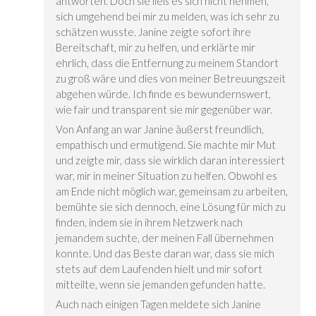
antworten. Doch sie ließ es sich nicht nehmen,
sich umgehend bei mir zu melden, was ich sehr zu
schätzen wusste. Janine zeigte sofort ihre
Bereitschaft, mir zu helfen, und erklärte mir
ehrlich, dass die Entfernung zu meinem Standort
zu groß wäre und dies von meiner Betreuungszeit
abgehen würde. Ich finde es bewundernswert,
wie fair und transparent sie mir gegenüber war.
Von Anfang an war Janine äußerst freundlich,
empathisch und ermutigend. Sie machte mir Mut
und zeigte mir, dass sie wirklich daran interessiert
war, mir in meiner Situation zu helfen. Obwohl es
am Ende nicht möglich war, gemeinsam zu arbeiten,
bemühte sie sich dennoch, eine Lösung für mich zu
finden, indem sie in ihrem Netzwerk nach
jemandem suchte, der meinen Fall übernehmen
konnte. Und das Beste daran war, dass sie mich
stets auf dem Laufenden hielt und mir sofort
mitteilte, wenn sie jemanden gefunden hatte.
Auch nach einigen Tagen meldete sich Janine